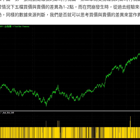
常情況下五檔買價與賣價的差異為1-2點，而在閃崩發生時，從過去經驗來
動，同樣的數據來源判斷，我們是否就可以思考買價與賣價的差異來當作