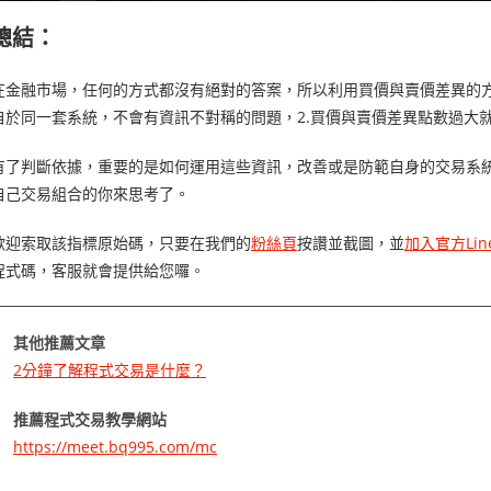
總結：
在金融市場，任何的方式都沒有絕對的答案，所以利用買價與賣價差異的方
自於同一套系統，不會有資訊不對稱的問題，2.買價與賣價差異點數過大
有了判斷依據，重要的是如何運用這些資訊，改善或是防範自身的交易系
自己交易組合的你來思考了。
歡迎索取該指標原始碼，只要在我們的
粉絲頁
按讚並截圖，並
加入官方Lin
程式碼，客服就會提供給您囉
。
其他推薦文章
2分鐘了解程式交易是什麼？
推薦程式交易教學網站
https://meet.bq995.com/mc