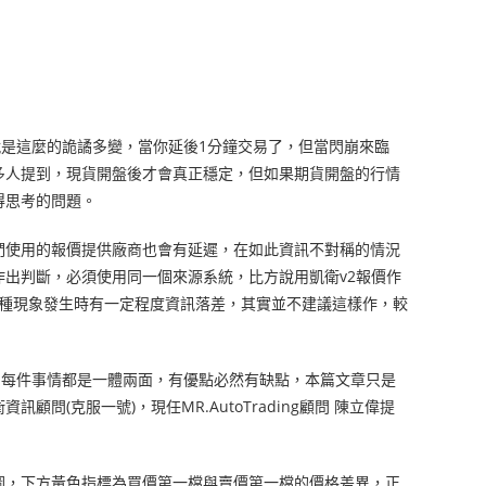
場就是這麼的詭譎多變，當你延後1分鐘交易了，但當閃崩來臨
多人提到，現貨開盤後才會真正穩定，但如果期貨開盤的行情
得思考的問題。
們使用的報價提供廠商也會有延遲，在如此資訊不對稱的情況
出判斷，必須使用同一個來源系統，比方說用凱衛v2報價作
這種現象發生時有一定程度資訊落差，其實並不建議這樣作，較
，每件事情都是一體兩面，有優點必然有缺點，本篇文章只是
(克服一號)，現任MR.AutoTrading顧問 陳立偉提
圖，下方黃色指標為買價第一檔與賣價第一檔的價格差異，正