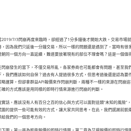
當2019/7/3閃崩再度來臨時，卻經過了1分多鐘後才開始大跌，交易市
時，因為我們只延後一分鐘交易，所以一樣的問題還是遇到了，當時有很
就朝同一個方向一直延續，難道要放著現有的部位不理會嗎？這是一個值
在閃崩發生的當下，不僅交易所亂，各家券商也可能都會有問題，甚至我
下，我們應該如何自保？過去有人提過很多方式，但思考過後還是認為要作
策略運算，但卻拿群益API報價來作閃崩判斷，兩種不一樣的來源在閃崩
正確的方式應該是用同樣的即時行情來源進行閃崩的判斷。
說實話，應該沒有人有百分之百的信心與方式可以面對這類”未知的風險”
試圖的提供一些可能有效的方式，讓大家共同思考。在此，我們感謝前凱衛資訊顧問
供給我們的一個思考方向。
如下圖，第一張為凱衛報價的即時行情圖，第二章為艾揚報價的即時行情