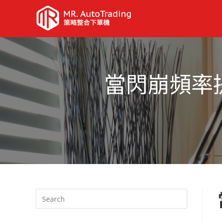
當閃崩頻率