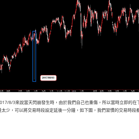
2017/8/3來說當天閃崩發生時，由於我們自己也重傷，所以當時立即的
量太少，可以將交易時段設定延後一分鐘，如下圖，我們習慣的交易時段都