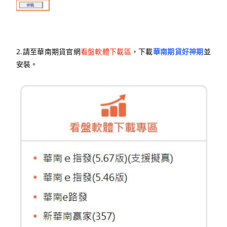
2.請至華南期貨官網
看盤軟體下載區
，下載
華南期貨好神期
並
安裝
。