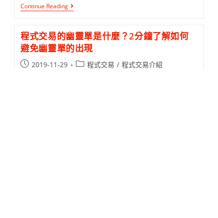
Continue Reading
程式交易的幽靈單是什麼？2分鐘了解如何
避免幽靈單的出現
2019-11-29
程式交易
/
程式交易介紹
程式交易"幽靈單"一詞，應該是多數踏入此領域必經的一
環，何謂程式交易幽靈單？當我們再運行程式交易時，通
常會先有個策略運算平台，例如Multicharts、
Tradestation..等等。
Continue Reading
交易策略2次權重配置，運用
MR.AutoTrading進行多元化程式交易
2019-11-19
MR下單機功能
/
MR下單機教學
/
MR下單機產品服