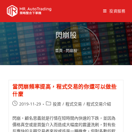
投資服務
閃崩股
首頁
-
閃崩股
當閃崩頻率提高，程式交易的你還可以做些
什麼
2019-11-29
投資
/
程式交易
/
程式交易介紹
閃崩，顧名思義就是行情在短時間內快速的下跌，並因為
價格真空或是買盤介入而造成大幅度的震盪洗刷，對有些
反應快的主觀交易者來說或許是一種機會，但對多數的程